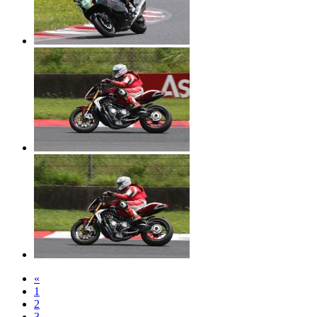
«
1
2
3